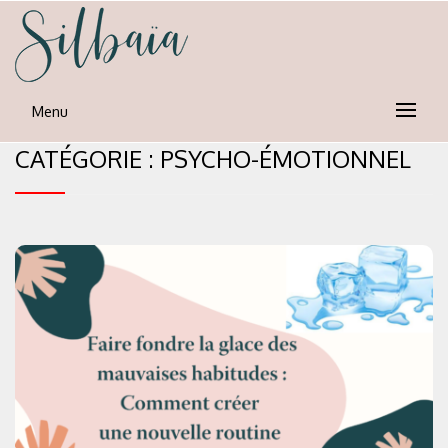
Skip
to
content
silbaia
Psycho-nutrion et neuro-emotionnel
Menu
CATÉGORIE :
PSYCHO-ÉMOTIONNEL