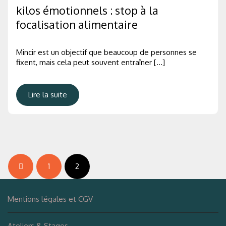
kilos émotionnels : stop à la
focalisation alimentaire
Mincir est un objectif que beaucoup de personnes se
fixent, mais cela peut souvent entraîner […]
Lire la suite
pagination
1
2
des
publications
Mentions légales et CGV
Ateliers & Stages