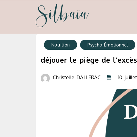
Psycho-nutrion et neuro-emotionnel
Silbaia
Nutrition
Psycho-Émotionnel
déjouer le piège de l’excè
Christelle DALLERAC
10 juill