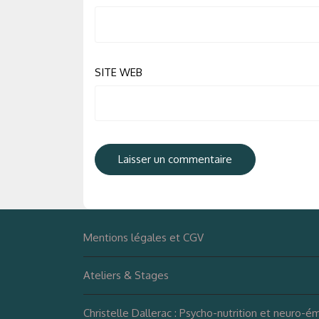
SITE WEB
Mentions légales et CGV
Ateliers & Stages
Christelle Dallerac : Psycho-nutrition et neuro-é