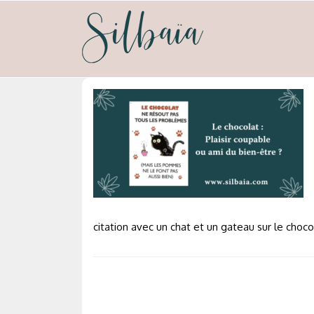
Skip
to
content
silbaia
Psycho-nutrion et neuro-emotionnel
citation avec un chat et un gateau sur le choco