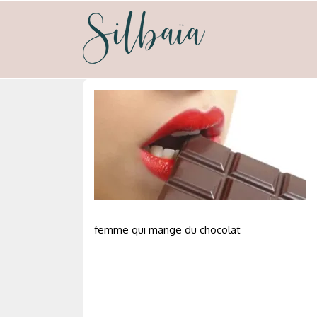
Skip
to
content
silbaia
Psycho-nutrion et neuro-emotionnel
femme qui mange du chocolat