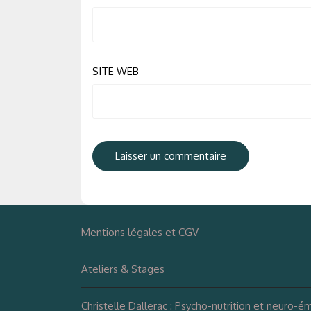
SITE WEB
Mentions légales et CGV
Ateliers & Stages
Christelle Dallerac : Psycho-nutrition et neuro-é