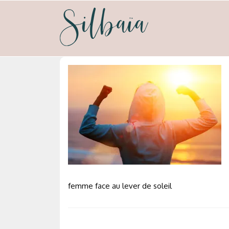
Skip
to
content
silbaia
Psycho-nutrion et neuro-emotionnel
femme face au lever de soleil