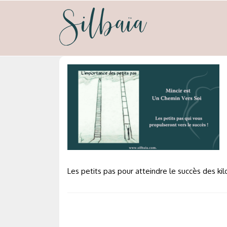
Skip
to
content
silbaia
Psycho-nutrion et neuro-emotionnel
Les petits pas pour atteindre le succès des ki