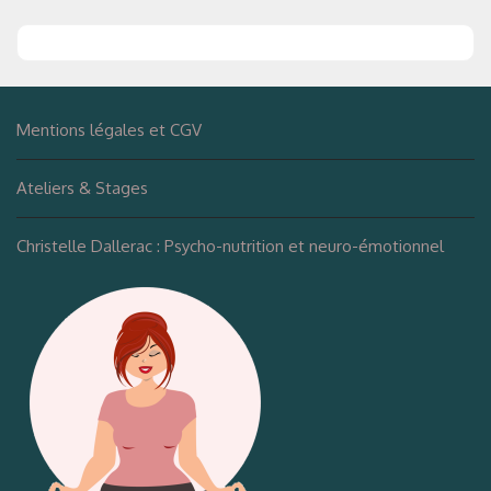
Mentions légales et CGV
Ateliers & Stages
Christelle Dallerac : Psycho-nutrition et neuro-émotionnel