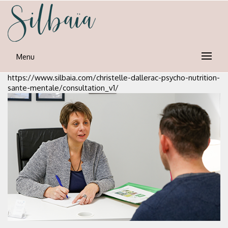
Skip
to
content
silbaia
Psycho-nutrion et neuro-emotionnel
Menu
https://www.silbaia.com/christelle-dallerac-psycho-nutrition-
sante-mentale/consultation_v1/