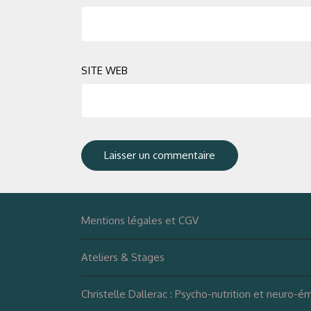
SITE WEB
Mentions légales et CGV
Ateliers & Stages
Christelle Dallerac : Psycho-nutrition et neuro-é