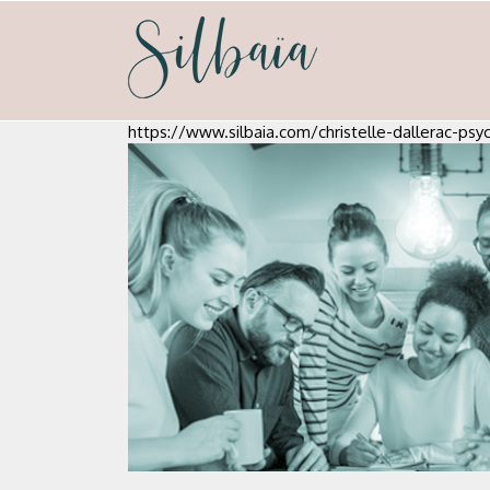
Skip
to
content
silbaia
Psycho-nutrion et neuro-emotionnel
https://www.silbaia.com/christelle-dallerac-psy