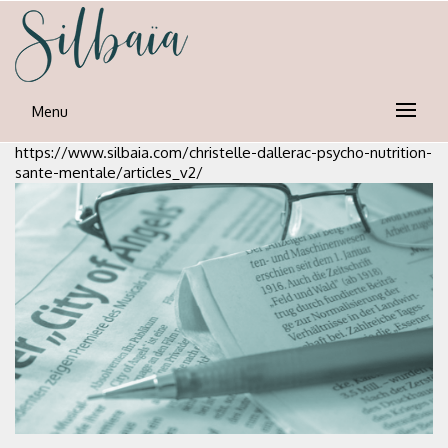
Skip
to
content
silbaia
Psycho-nutrion et neuro-emotionnel
Menu
https://www.silbaia.com/christelle-dallerac-psycho-nutrition-
sante-mentale/articles_v2/