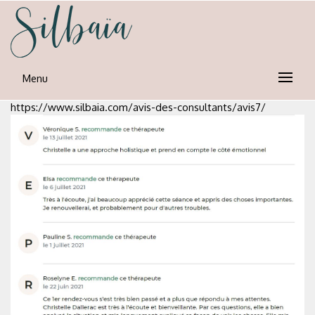
Skip
to
content
silbaia
Psycho-nutrion et neuro-emotionnel
Menu
https://www.silbaia.com/avis-des-consultants/avis7/